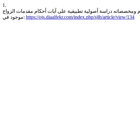
1.
مخصصاته دراسة أصولية تطبيقية على آيات أحكام مقدمات الزواج. OJSD [انترنت]. 25 مارس، 2026 [وثق 10 أغسطس، 2026];1(10):99 – 129.
https://ojs.diaalfekr.com/index.php/sjlb/article/view/134
موجود في: