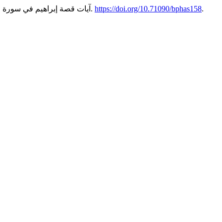
.
https://doi.org/10.71090/bphas158
1 (10): 130 – 158.
"آيات قصة إبراهيم في سورة ا