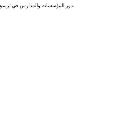
(خاص), 268-280.
دور المؤسسات والمدارس في ترسيخ التعاي