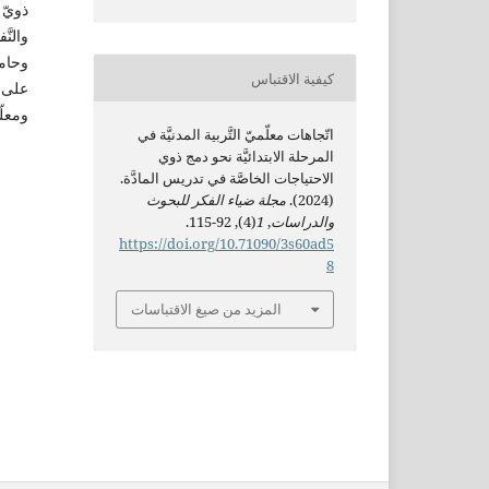
ذويّ 
والنَّ
وحامل
كيفية الاقتباس
على س
ومعلّم
اتّجاهات معلّميّ التَّربية المدنيَّة في
المرحلة الابتدائيَّة نحو دمج ذوي
الاحتياجات الخاصَّة في تدريس المادَّة.
(2024).
مجلة ضياء الفكر للبحوث
والدراسات
,
1
(4), 92-115.
https://doi.org/10.71090/3s60ad5
8
المزيد من صيغ الاقتباسات