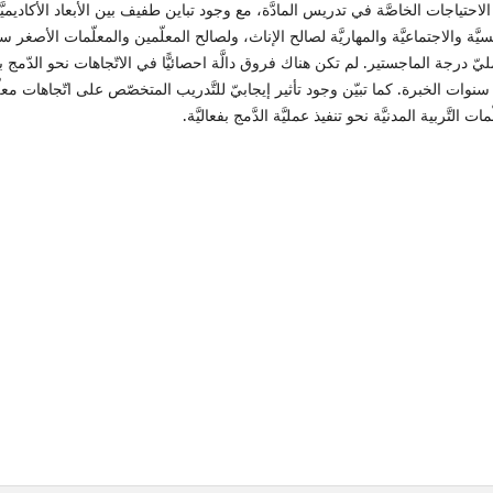
الاحتياجات الخاصَّة في تدريس المادَّة، مع وجود تباين طفيف بين الأبعاد الأكاديميَّ
فسيَّة والاجتماعيَّة والمهاريَّة لصالح الإناث، ولصالح المعلّمين والمعلّمات الأصغر سنًّ
يّ درجة الماجستير. لم تكن هناك فروق دالَّة احصائيًّا في الاتّجاهات نحو الدّمج بنا
نوات الخبرة. كما تبيّن وجود تأثير إيجابيّ للتَّدريب المتخصّص على اتّجاهات معل
ات التَّربية المدنيَّة نحو تنفيذ عمليَّة الدَّمج بفعاليَّة.