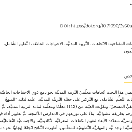
DOI:
https://doi.org/10.71090/3s60
الاتّجاهات، التَّربية المدنيَّة، الاحتياجات الخاصَّة، التَّعليم الشَّامل،
ات المفتاحية:
ّمون
لخص
ي هذا البحث اتّجاهات معلّميّ التَّربية المدنيَّة نحو دمج ذوي الاحتياجات الخاصَّ
 التَّعلُّم الشَّاملة، مع التَّركيز على حصَّة التَّربيَّة المدنيَّة. اعتُمد لذلك "المنهجُ
الوصفيُّ المسحيّ؛ وتكوَّنت العيّنة من (112) معلّمًا ومعلّمة لمادة التربية المدنيَّة، تمَّ
رهم بطريقة عشوائيَّة، بناءً على توزيعهم في المدارس الدَّامجة. تمَّ تطوير أداة ق
ريَّة متعدّدة الأبعاد لتقييم الكفاءات المعرفيَّة-الأكاديميَّة، والاجتماعيَّة-التَّفاعليَّة،
فسيَّة-الوجدانيَّة والمهاريَّة-التَّطبيقيّة للمعلّمين. أظهرت النَّتائج اتّجاهًا إيجابيَّا نحو دم