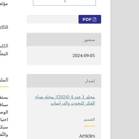
مؤلف
التنزيلات
PDF
ad58
منشور
الكلم
المعل
2024-09-05
الم
إصدار
مجلد 1 عدد 4 (2024): مجلة ضياء
يستقص
الفكر للبحوث والدراسات
سياقات
اختيا
القسم
سيكومت
والنَّ
Articles