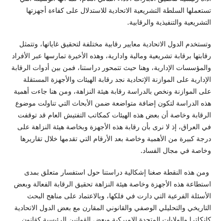
تستعملها السلطة التشريعية الاتحادية للاستدلال على كفاءة أجهزتها
التشريعية والتنفيذية والرقابية.
وتستخدم الدول الاتحادية معايير رقابية مختلفة لتحقيق غاياتها، وتتمثل
رقابتها برقابة تشريعية ومالية وادارية، وهذه الأخيرة تمارسها عبر الأفراد
والمؤسسات الإدارية، وهنا حيث تتمحور دراستنا، فمن بين أدوات الرقابة
الإدارية على الموازنة الإتحادية نجد رقابة الهيئات والأجهزة المستقلة
على الموازنة ونخص بالدراسة رقابة هيئة النزاهة، ومن هنا جاءت أهمية
هذه الدراسة لتكون إضافة متواضعة ضمن الأبحاث التي تناولت موضوع
الرقابة وخاصة أن بعض هذه الهيئات كمكاتب التفتيش العام قد توقفت
في العراق، إذ لا نرى بأن رقابة هذه الأجهزة وبخاصة هيئة النزاهة على
درجة كبيرة من الأهمية وخاصة بعد الأرقام التي تقدمها خلال تقاريرها
وخاصة في مجال الفساد.
ومن هذه النقطة صغنا إشكالية دراستنا حول استفسار متعلق بمدى
استطاعة هذه الأجهزة وخاصة هيئة النزاهة تحقيق الرقابة الفعالة وبعض
الأسئلة الفرعية التي دارت في فلكها، وبالاعتماد على مناهج البحث
التاريخي والتحليلي الوصفي والقانوني المقارن مع بعض الدول الاتحادية
كإنكلترا والولايات المتحدة الاميركية وبعض القوانين الرئيسية كقانون