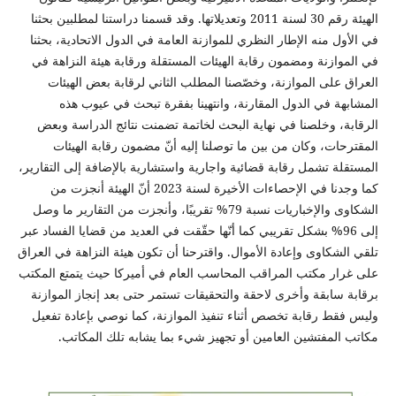
الهيئة رقم 30 لسنة 2011 وتعديلاتها. وقد قسمنا دراستنا لمطلبين بحثنا
في الأول منه الإطار النظري للموازنة العامة في الدول الاتحادية، بحثنا
في الموازنة ومضمون رقابة الهيئات المستقلة ورقابة هيئة النزاهة في
العراق على الموازنة، وخصّصنا المطلب الثاني لرقابة بعض الهيئات
المشابهة في الدول المقارنة، وانتهينا بفقرة تبحث في عيوب هذه
الرقابة، وخلصنا في نهاية البحث لخاتمة تضمنت نتائج الدراسة وبعض
المقترحات، وكان من بين ما توصلنا إليه أنّ مضمون رقابة الهيئات
المستقلة تشمل رقابة قضائية واجارية واستشارية بالإضافة إلى التقارير،
كما وجدنا في الإحصاءات الأخيرة لسنة 2023 أنّ الهيئة أنجزت من
الشكاوى والإخباريات نسبة 79% تقريبًا، وأنجزت من التقارير ما وصل
إلى 96% بشكل تقريبي كما أنّها حقّقت في العديد من قضايا الفساد عبر
تلقي الشكاوى وإعادة الأموال. واقترحنا أن تكون هيئة النزاهة في العراق
على غرار مكتب المراقب المحاسب العام في أميركا حيث يتمتع المكتب
برقابة سابقة وأخرى لاحقة والتحقيقات تستمر حتى بعد إنجاز الموازنة
وليس فقط رقابة تخصص أثناء تنفيذ الموازنة، كما نوصي بإعادة تفعيل
مكاتب المفتشين العامين أو تجهيز شيء بما يشابه تلك المكاتب.