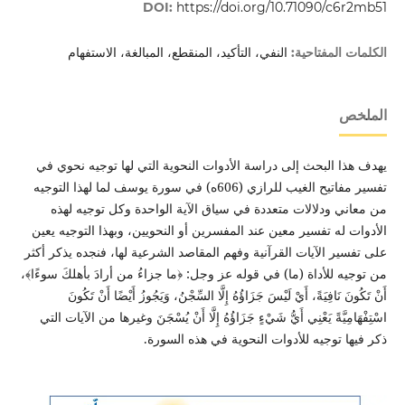
DOI:
https://doi.org/10.71090/c6r2mb51
النفي، التأكيد، المنقطع، المبالغة، الاستفهام
الكلمات المفتاحية:
الملخص
يهدف هذا البحث إلى دراسة الأدوات النحوية التي لها توجيه نحوي في
تفسير مفاتيح الغيب للرازي (606ه) في سورة يوسف لما لهذا التوجيه
من معاني ودلالات متعددة في سياق الآية الواحدة وكل توجيه لهذه
الأدوات له تفسير معين عند المفسرين أو النحويين، وبهذا التوجيه يعين
على تفسير الآيات القرآنية وفهم المقاصد الشرعية لها، فنجده يذكر أكثر
من توجيه للأداة (ما) في قوله عز وجل: ﴿ما جزاءُ من أرادَ بأهلكَ سوءًا﴾،
أَنْ تَكُونَ نَافِيَةً، أَيْ لَيْسَ جَزَاؤُهُ إِلَّا السِّجْنُ، وَيَجُوزُ أَيْضًا أَنْ تَكُونَ
اسْتِفْهَامِيَّةً يَعْنِي أَيُّ شَيْءٍ جَزَاؤُهُ إِلَّا أَنْ يُسْجَنَ وغيرها من الآيات التي
ذكر فيها توجيه للأدوات النحوية في هذه السورة.