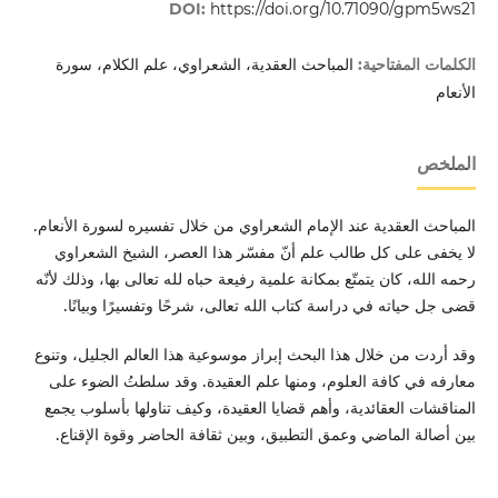
DOI:
https://doi.org/10.71090/gpm5ws21
المباحث العقدية، الشعراوي، علم الكلام، سورة
الكلمات المفتاحية:
الأنعام
الملخص
المباحث العقدية عند الإمام الشعراوي من خلال تفسيره لسورة الأنعام.
لا يخفى على كل طالب علم أنّ مفسّر هذا العصر، الشيخ الشعراوي
رحمه الله، كان يتمتّع بمكانة علمية رفيعة حباه لله تعالى بها، وذلك لأنّه
قضى جل حياته في دراسة كتاب الله تعالى، شرحًا وتفسيرًا وبيانًا.
وقد أردت من خلال هذا البحث إبراز موسوعية هذا العالم الجليل، وتنوع
معارفه في كافة العلوم، ومنها علم العقيدة. وقد سلطتُ الضوء على
المناقشات العقائدية، وأهم قضايا العقيدة، وكيف تناولها بأسلوب يجمع
بين أصالة الماضي وعمق التطبيق، وبين ثقافة الحاضر وقوة الإقناع.