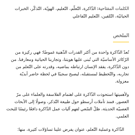
الذّاكرة، التّعلّم، التّعليم، الهويّة، التّذكّر، الخبرات
الكلمات المفتاحية:
الحياتيّة، التّلقين، التّعليم التّفاعلي
الملخص
تُعدّ الذّاكرة واحدة من أكثر القدرات الذّهنية غموضًا؛ فهي ركيزة من
الرّكائز الأساسيّة التي تُبنى عليها هويتنا، وتجاربنا الحياتية ومعارفنا. من
دون الذّاكرة، يفقد الإنسان ارتباطه بماضيه، وقدرته على التّعلم من
تجاربه، والتّخطيط لمستقبله، ليصبح سجينًا في لحظة حاضر أبديّة
معزولة.
ولأهميتها استحوذت الذّاكرة على اهتمام الفلاسفة والعلماء على مرّ
العصور. فمنذ تأملات أرسطو حول طبيعة التّذكر، وصولًا إلى الأبحاث
العصبيّة الحديثة، ظلّ السّعي لفهم آليات عمل الذّاكرة دافعًا رئيسًا للبحث
العلمي.
الذّاكرة وعملية التّعلم، عنوان يفرض علينا تساؤلات كثيرة، منها: