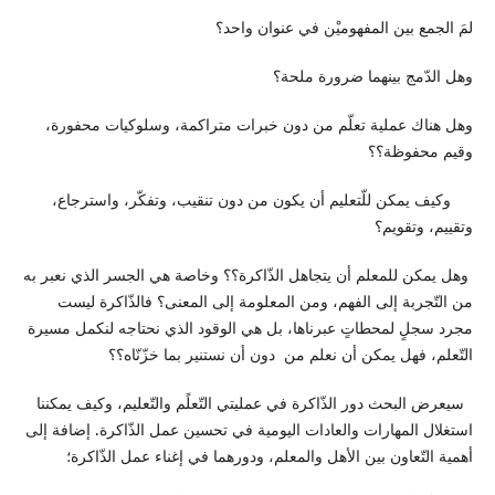
لمَ الجمع بين المفهوميْن في عنوان واحد؟
وهل الدّمج بينهما ضرورة ملحة؟
وهل هناك عملية تعلّم من دون خبرات متراكمة، وسلوكيات محفورة،
وقيم محفوظة؟؟
وكيف يمكن للّتعليم أن يكون من دون تنقيب، وتفكّر، واسترجاع،
وتقييم، وتقويم؟
وهل يمكن للمعلم أن يتجاهل الذّاكرة؟؟ وخاصة هي الجسر الذي نعبر به
من التّجربة إلى الفهم، ومن المعلومة إلى المعنى؟ فالذّاكرة ليست
مجرد سجلٍ لمحطاتٍ عبرناها، بل هي الوقود الذي نحتاجه لنكمل مسيرة
التّعلم، فهل يمكن أن نعلم من دون أن نستنير بما خزّنّاه؟؟
سيعرض البحث دور الذّاكرة في عمليتي التّعلًم والتّعليم، وكيف يمكننا
استغلال المهارات والعادات اليومية في تحسين عمل الذّاكرة. إضافة إلى
أهمية التّعاون بين الأهل والمعلم، ودورهما في إغناء عمل الذّاكرة؛